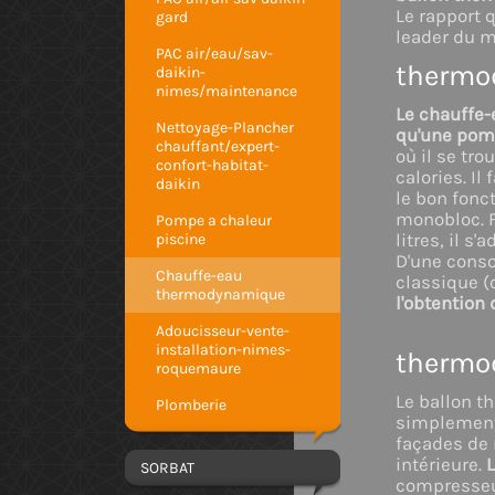
Le rapport 
gard
leader du m
PAC air/eau/sav-
thermo
daikin-
nimes/maintenance
Le chauffe
Nettoyage-Plancher
qu'une pomp
chauffant/expert-
où il se tro
confort-habitat-
calories. Il
daikin
le bon fon
monobloc. Fa
Pompe a chaleur
piscine
litres, il s'
D'une cons
Chauffe-eau
classique 
thermodynamique
l'obtention
Adoucisseur-vente-
installation-nimes-
thermo
roquemaure
Le ballon t
Plomberie
simplement 
façades de 
intérieure.
L
SORBAT
compresseur