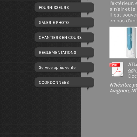
l'extérieu
FOURNISSEURS
air/air et
le
Il est souve
en cas d'abs
GALERIE PHOTO
CHANTIERS EN COURS
REGLEMENTATIONS
ATL
Service après vente
ody
Doc
COORDONNEES
N'hésitez pa
Avignon, Nî