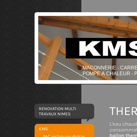
MACONNERIE - CARREL
POMPE A CHALEUR - P
THE
RENOVATION MULTI
TRAVAUX NIMES
L'eau chaud
KMS
consommatio
ballon ther
PAC air/air sav daikin