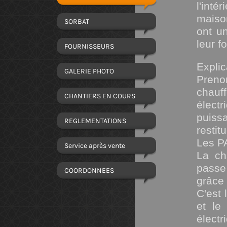
l'int
maison
SORBAT
ont un
leur f
FOURNISSEURS
Explic
GALERIE PHOTO
Prenon
chauf
CHANTIERS EN COURS
élec
puissa
REGLEMENTATIONS
restit
Les P
Service après vente
La ch
passe
COORDONNEES
grâce
C'est 
et le
électr