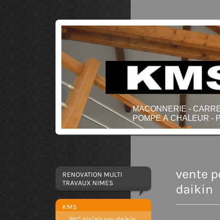
MACONNERIE - CARREL
POMPE A CHALEUR - P
vente p
RENOVATION MULTI
TRAVAUX NIMES
daikin
KMS
PAC air/air sav daikin