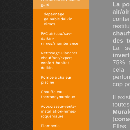
La po
gard
air/air
depannage
conte
gainable daikin
nimes
restit
chauf
PAC air/eau/sav-
daikin-
des t
nimes/maintenance
La se
Nettoyage-Plancher
invert
chauffant/expert-
75% d
confort-habitat-
daikin
cela 
perfo
Pompe a chaleur
piscine
cop po
Chauffe-eau
Il exi
thermodynamique
toutes
Adoucisseur-vente-
Mural
installation-nimes-
roquemaure
(
cons
Elles
Plomberie