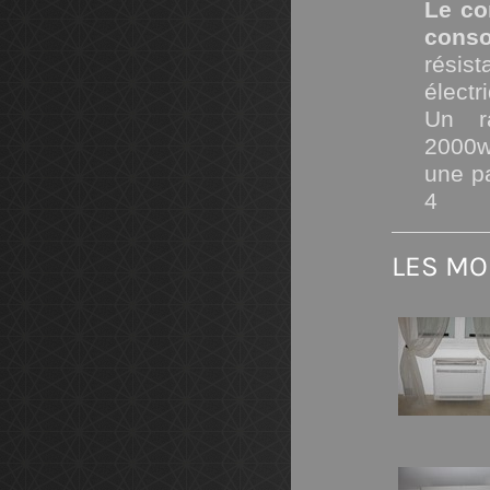
Le co
cons
résis
électr
Un r
2000w
une p
4
LES MO