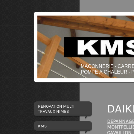
MACONNERIE - CARREL
POMPE A CHALEUR - P
DAIK
RENOVATION MULTI
TRAVAUX NIMES
DEPANNAGE 
KMS
MONTPELLIE
CAVAILLON,