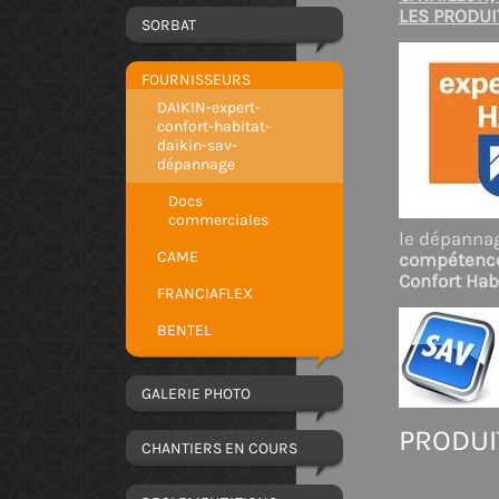
LES PRODUI
SORBAT
FOURNISSEURS
DAIKIN-expert-
confort-habitat-
daikin-sav-
dépannage
Docs
commerciales
le dépannag
CAME
compétences
Confort Hab
FRANCIAFLEX
BENTEL
GALERIE PHOTO
PRODUI
CHANTIERS EN COURS